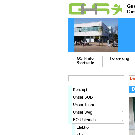
Ges
Di
GSH-Info
Förderung
Startseite
Ber
D
Konzept
Unser BOB
Unser Team
Unser Weg
BO-Unterricht
Elektro
KFZ