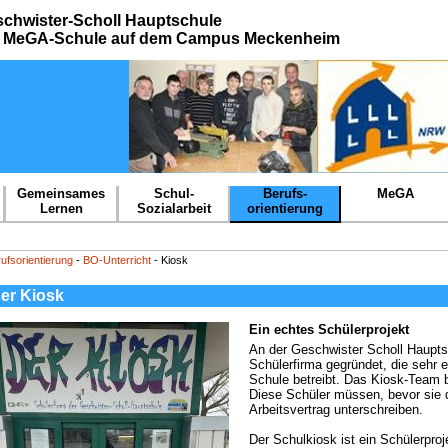
chwister-Scholl Hauptschule
e MeGA-Schule auf dem Campus Meckenheim
Gemeinsames
Schul-
Berufs-
MeGA
Lernen
Sozialarbeit
orientierung
ufsorientierung
-
BO-Unterricht
- Kiosk
er Kiosk
Ein echtes Schülerprojekt
An der Geschwister Scholl Haupts
Schülerfirma gegründet, die sehr e
Schule betreibt. Das Kiosk-Team b
Diese Schüler müssen, bevor sie d
Arbeitsvertrag unterschreiben.
Der Schulkiosk ist ein Schülerproj