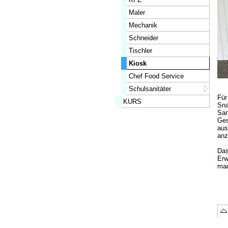
Maler
Mechanik
Schneider
Tischler
Kiosk
Chef Food Service
Schulsanitäter
Für
KURS
Sna
San
Ges
aus
anz
Das
Erw
mac