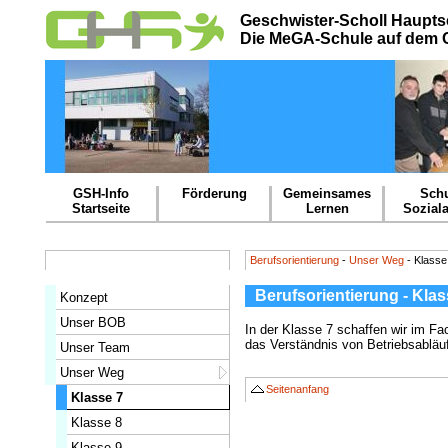
Geschwister-Scholl Haupts
Die MeGA-Schule auf dem
GSH-Info
Förderung
Gemeinsames
Schu
Startseite
Lernen
Soziala
Berufsorientierung
-
Unser Weg
- Klasse
Berufsorientierung - Klas
Konzept
Unser BOB
In der Klasse 7 schaffen wir im Fac
das Verständnis von Betriebsabläuf
Unser Team
Unser Weg
Seitenanfang
Klasse 7
Klasse 8
Klasse 9